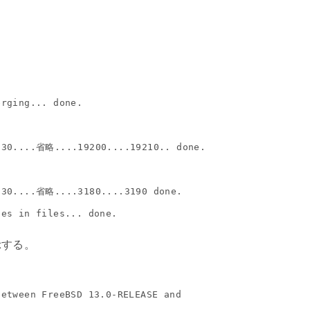
rging... done.

.30....省略....19200....19210.. done.

.30....省略....3180....3190 done.

ges in files... done.
示する。
etween FreeBSD 13.0-RELEASE and
