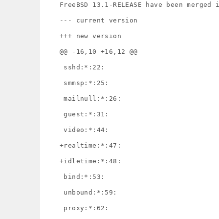
FreeBSD 13.1-RELEASE have been merged i
--- current version

+++ new version

@@ -16,10 +16,12 @@

 sshd:*:22:

 smmsp:*:25:

 mailnull:*:26:

 guest:*:31:

 video:*:44:

+realtime:*:47:

+idletime:*:48:

 bind:*:53:

 unbound:*:59:

 proxy:*:62:
