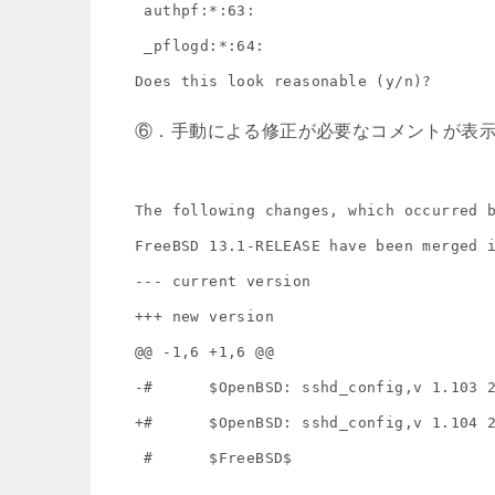
 authpf:*:63:

 _pflogd:*:64:

Does this look reasonable (y/n)?
⑥．手動による修正が必要なコメントが表
The following changes, which occurred b
FreeBSD 13.1-RELEASE have been merged i
--- current version

+++ new version

@@ -1,6 +1,6 @@

-#      $OpenBSD: sshd_config,v 1.103 2
+#      $OpenBSD: sshd_config,v 1.104 2
 #      $FreeBSD$
