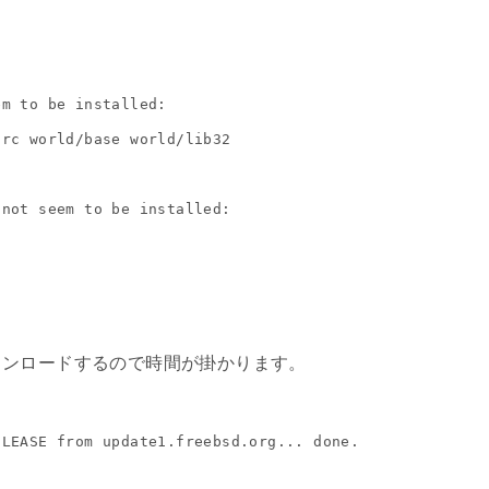
m to be installed:

rc world/base world/lib32

not seem to be installed:

ウンロードするので時間が掛かります。
LEASE from update1.freebsd.org... done.
