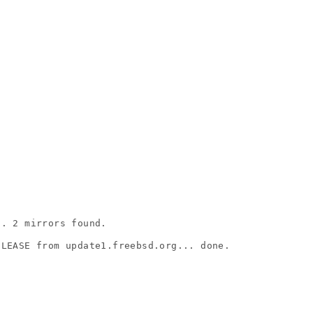
。
。
. 2 mirrors found.

LEASE from update1.freebsd.org... done.
