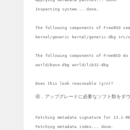
Inspecting system... done.

The following components of FreeBSD see
kernel/generic kernel/generic-dbg src/s
The following components of FreeBSD do 
world/base-dbg world/lib32-dbg

Does this look reasonable (y/n)?
④．アップグレードに必要なソフト類をダ
Fetching metadata signature for 13.1-RE
Fetching metadata index... done.
