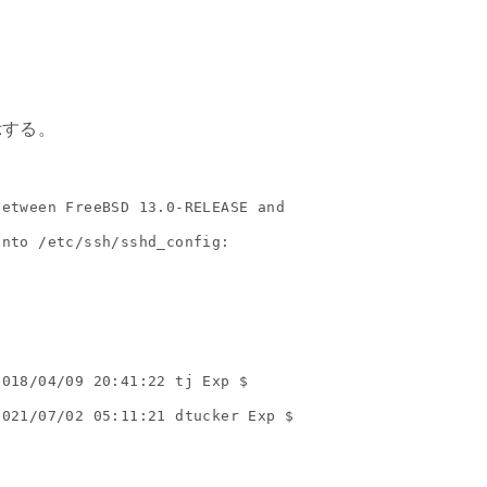
示する。
etween FreeBSD 13.0-RELEASE and

nto /etc/ssh/sshd_config:

018/04/09 20:41:22 tj Exp $

021/07/02 05:11:21 dtucker Exp $
