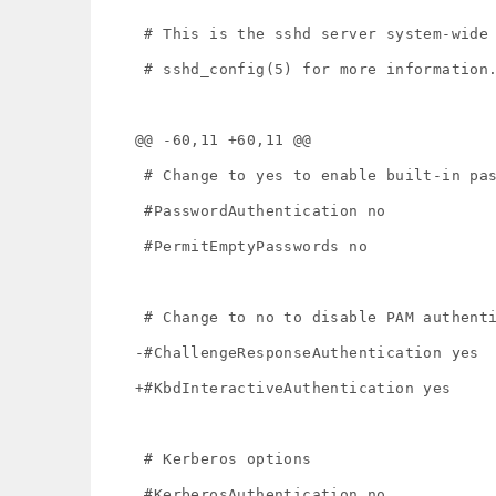
 # This is the sshd server system-wide configuration file.  See

 # sshd_config(5) for more information.

@@ -60,11 +60,11 @@

 # Change to yes to enable built-in password authentication.

 #PasswordAuthentication no

 #PermitEmptyPasswords no

 # Change to no to disable PAM authentication

-#ChallengeResponseAuthentication yes

+#KbdInteractiveAuthentication yes

 # Kerberos options

 #KerberosAuthentication no
