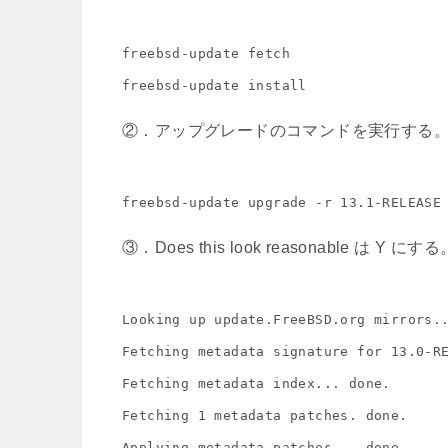
freebsd-update fetch

freebsd-update install
②．アップグレードのコマンドを実行する
freebsd-update upgrade -r 13.1-RELEASE
③．Does this look reasonable は Y にする
Looking up update.FreeBSD.org mirrors..
Fetching metadata signature for 13.0-RE
Fetching metadata index... done.

Fetching 1 metadata patches. done.

Applying metadata patches... done.
