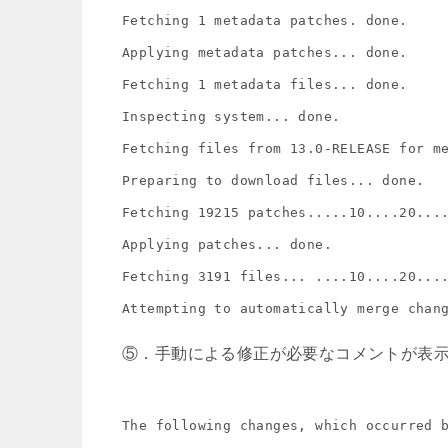
Fetching 1 metadata patches. done.

Applying metadata patches... done.

Fetching 1 metadata files... done.

Inspecting system... done.

Fetching files from 13.0-RELEASE for me
Preparing to download files... done.

Fetching 19215 patches.....10....20...
Applying patches... done.

Fetching 3191 files... ....10....20...
Attempting to automatically merge chan
⑤．手動による修正が必要なコメントが表
The following changes, which occurred b