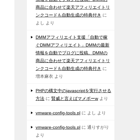
商品に合わせて楽天アフィリエイトリ
ンクコードも自動生成の特典付き
に
よし
より
DMMアフィリエイト支援「自動で稼
ぐDMMアフィリエイト」DMMの最新
情報を自動でブログに投稿。DMMの
商品に合わせて楽天アフィリエイトリ
ンクコードも自動生成の特典付き
に
増本麻衣
より
PHPの構文中のjavascriptを実行させる
方法
に
賢威と言えばマメボーw
より
vmware-config-tools.pl
に
よし
より
vmware-config-tools.pl
に
通りすがり
より