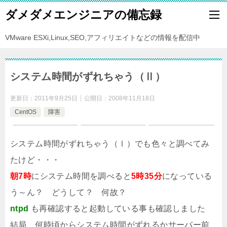
ダメダメエンジニアの備忘録
VMware ESXi,Linux,SEO,アフィリエイトなどの情報を配信中
システム時間がずれちゃう（Ⅱ）
更新日：
2011年9月25日
公開日：
2008年11月18日
CentOS
障害
システム時間がずれちゃう（Ⅰ）でも色々と調べてみ
たけど・・・
朝7時
にシステム時間を調べると
5時35分
になっている
う～ん？ どうして？ 何故？
ntpd
も再確認すると起動している事も確認しました
結局、何時頃からシステム時間がずれるかサーバー前