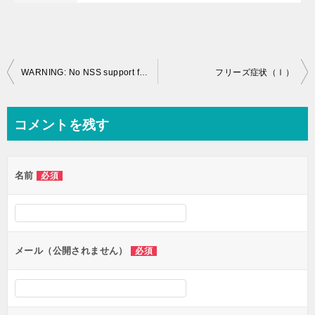
投
WARNING: No NSS support for mDNS detected, consider installing nss-mdns!
フリーズ症状（Ⅰ）
稿
ナ
コメントを残す
ビ
ゲ
名前
必須
ー
シ
ョ
ン
メール（公開されません）
必須