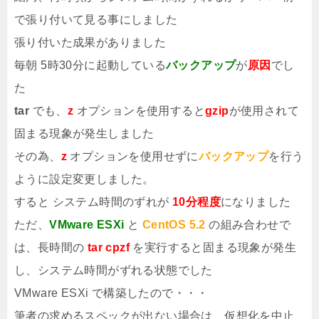
で張り付いて見る事にしました
張り付いた成果がありました
毎朝 5時30分に起動している
バックアップ
が
原因
でし
た
tar
でも、
z
オプションを使用すると
gzip
が使用されて
固まる現象が発生しました
その為、
z
オプションを使用せずに
バックアップ
を行う
ように設定変更しました。
すると システム時間のずれが
10分程度
になりました
ただ、
VMware ESXi
と
CentOS 5.2
の組み合わせで
は、長時間の
tar cpzf
を実行すると固まる現象が発生
し、システム時間がずれる状態でした
VMware ESXi で構築したので・・・
筆者の求めるスペックが出ない場合は、仮想化を中止