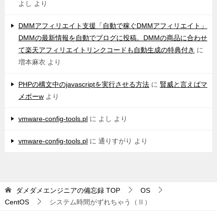
よし
より
DMMアフィリエイト支援「自動で稼ぐDMMアフィリエイト」
DMMの最新情報を自動でブログに投稿。DMMの商品に合わせ
て楽天アフィリエイトリンクコードも自動生成の特典付き
に
増本麻衣
より
PHPの構文中のjavascriptを実行させる方法
に
賢威と言えばマ
メボーw
より
vmware-config-tools.pl
に
よし
より
vmware-config-tools.pl
に
通りすがり
より
ダメダメエンジニアの備忘録
TOP
OS
CentOS
システム時間がずれちゃう（Ⅱ）