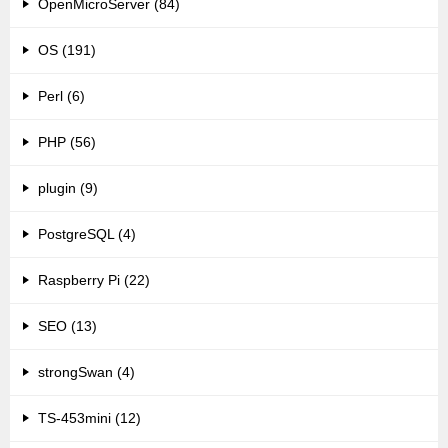
OpenMicroServer (84)
OS (191)
Perl (6)
PHP (56)
plugin (9)
PostgreSQL (4)
Raspberry Pi (22)
SEO (13)
strongSwan (4)
TS-453mini (12)