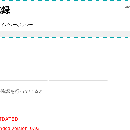
V
忘録
ライバシーポリシー
の確認を行っていると
た
UTDATED!
ded version: 0.93