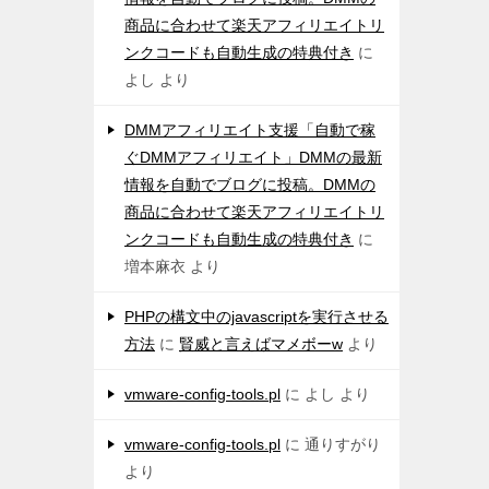
商品に合わせて楽天アフィリエイトリ
ンクコードも自動生成の特典付き
に
よし
より
DMMアフィリエイト支援「自動で稼
ぐDMMアフィリエイト」DMMの最新
情報を自動でブログに投稿。DMMの
商品に合わせて楽天アフィリエイトリ
ンクコードも自動生成の特典付き
に
増本麻衣
より
PHPの構文中のjavascriptを実行させる
方法
に
賢威と言えばマメボーw
より
vmware-config-tools.pl
に
よし
より
vmware-config-tools.pl
に
通りすがり
より