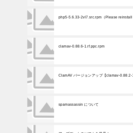
php5-5.6.33-2vl7.src.rpm（Please reinstall 
clamav-0.88.6-1.rf.ppc.rpm
ClamAV バージョンアップ【clamav-0.88.2-1.r
spamassassin について