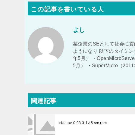
この記事を書いている人
よし
某企業のSEとして社会に貢
ようになり 以下のタイミング
年5月） ・OpenMicroSer
5月） ・SuperMicro（2
関連記事
clamav-0.93.3-1vl5.src.rpm