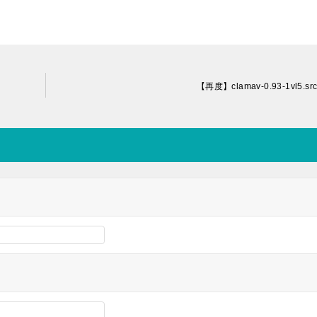
【再度】clamav-0.93-1vl5.src