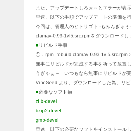
また、アップデートしろぉ～とエラーが表
早速、以下の手順でアップデートの準備を
今回は、管理人のヒトリゴト -もみんぎゅぅ
clamav-0.93-1vl5.src.rpmをダウンロード
■
リビルド手順
①．rpm -rebuild clamav-0.93-1vl5.src.rpm 
無事にリビルドが完成する事を祈って放置
うぎゃぁ～ いつもなら無事にリビルドが
VineSeed より、ダウンロードした為
■
必要なソフト類
zlib-devel
bzip2-devel
gmp-devel
早速、以下の必要なソフトをインストール