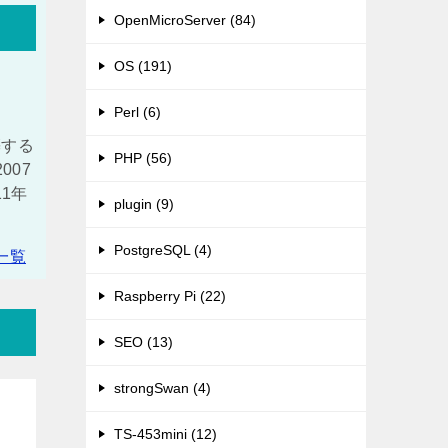
OpenMicroServer (84)
OS (191)
Perl (6)
築する
PHP (56)
007
11年
plugin (9)
）
PostgreSQL (4)
一覧
Raspberry Pi (22)
SEO (13)
strongSwan (4)
TS-453mini (12)