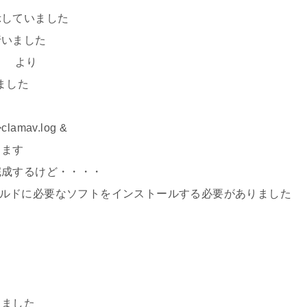
示していました
行いました
- より
しました
>clamav.log &
します
完成するけど・・・・
、リビルドに必要なソフトをインストールする必要がありました
しました