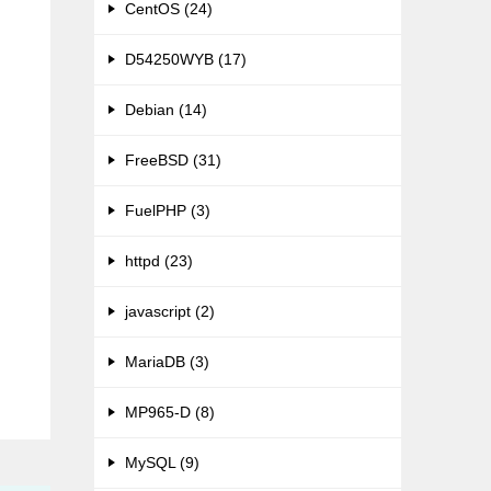
CentOS (24)
D54250WYB (17)
Debian (14)
FreeBSD (31)
FuelPHP (3)
httpd (23)
javascript (2)
MariaDB (3)
MP965-D (8)
MySQL (9)