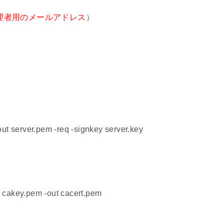
理者用のメールアドレス
）
ut server.pem -req -signkey server.key
 cakey.pem -out cacert.pem