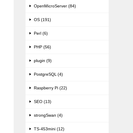
OpenMicroServer (84)
OS (191)
Perl (6)
PHP (56)
plugin (9)
PostgreSQL (4)
Raspberry Pi (22)
SEO (13)
strongSwan (4)
TS-453mini (12)