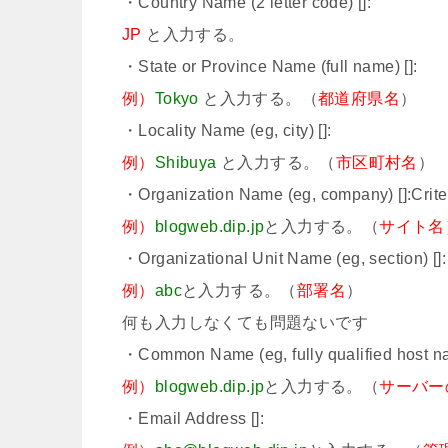
・Country Name (2 letter code) []:
JP
と入力する。
・State or Province Name (full name) []:
例）
Tokyo
と入力する。（
都道府県名
）
・Locality Name (eg, city) []:
例）
Shibuya
と入力する。（
市区町村名
）
・Organization Name (eg, company) []:Crite
例）
blogweb.dip.jp
と入力する。（
サイト名
・Organizational Unit Name (eg, section) []:
例）
abc
と入力する。（
部署名
）
何も入力しなくても問題ないです
・Common Name (eg, fully qualified host na
例）
blogweb.dip.jp
と入力する。（
サーバー
・Email Address []: