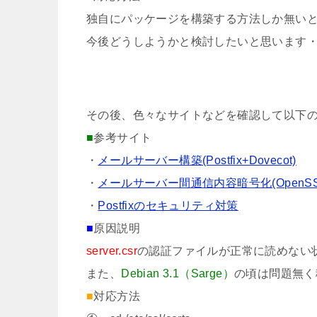
独自にパッケージを構築する方法しか無い
今後どうしようかと検討したいと思います
その後、色々なサイトなどを確認して以下
■
参考サイト
・
メールサーバー構築(Postfix+Dovecot)
・
メールサーバー間通信内容暗号化(OpenSSL+Po
・
Postfixのセキュリティ対策
■
原因説明
server.csr
の認証ファイルが正常に読めない
また、
Debian 3.1（Sarge）
の頃は問題無く
■
対応方法