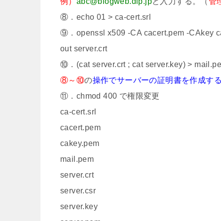
例）
abc@blogweb.dip.jp
と入力する。（
管
⑧．echo 01 > ca-cert.srl
⑨．openssl x509 -CA cacert.pem -CAkey cakey
out server.crt
⑩．(cat server.crt ; cat server.key) > mail.p
⑧～⑩
の
操作でサーバーの証明書を作成す
⑪．chmod 400 で権限変更
ca-cert.srl
cacert.pem
cakey.pem
mail.pem
server.crt
server.csr
server.key