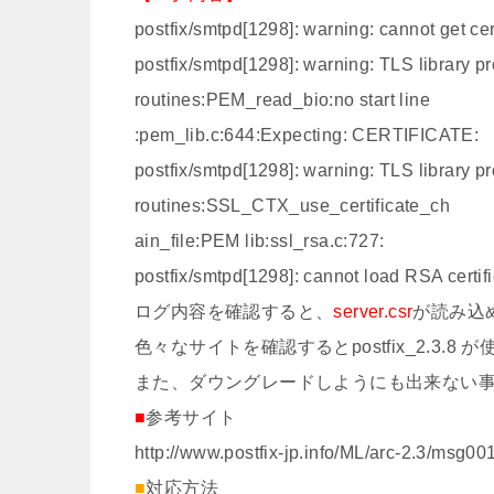
postfix/smtpd[1298]: warning: cannot get certi
postfix/smtpd[1298]: warning: TLS library
routines:PEM_read_bio:no start line
:pem_lib.c:644:Expecting: CERTIFICATE:
postfix/smtpd[1298]: warning: TLS library
routines:SSL_CTX_use_certificate_ch
ain_file:PEM lib:ssl_rsa.c:727:
postfix/smtpd[1298]: cannot load RSA certif
ログ内容を確認すると、
server.csr
が読み込
色々なサイトを確認するとpostfix_2.3.
また、ダウングレードしようにも出来ない
■
参考サイト
http://www.postfix-jp.info/ML/arc-2.3/msg00
■
対応方法