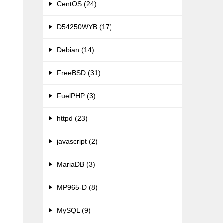
CentOS (24)
D54250WYB (17)
Debian (14)
FreeBSD (31)
FuelPHP (3)
httpd (23)
javascript (2)
MariaDB (3)
MP965-D (8)
MySQL (9)