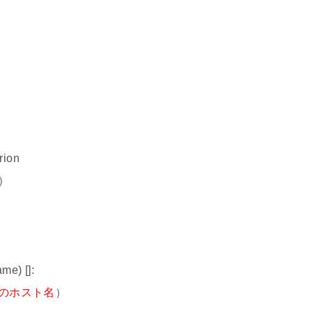
rion
）
me) []:
のホスト名
）