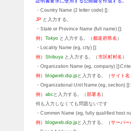
証明書要求に使用する公開鍵を作成する。
・Country Name (2 letter code) []:
JP
と入力する。
・State or Province Name (full name) []:
例）
Tokyo
と入力する。（
都道府県名
）
・Locality Name (eg, city) []:
例）
Shibuya
と入力する。（
市区町村名
）
・Organization Name (eg, company) []:Crite
例）
blogweb.dip.jp
と入力する。（
サイト名
・Organizational Unit Name (eg, section) []:
例）
abc
と入力する。（
部署名
）
何も入力しなくても問題ないです
・Common Name (eg, fully qualified host na
例）
blogweb.dip.jp
と入力する。（
サーバー