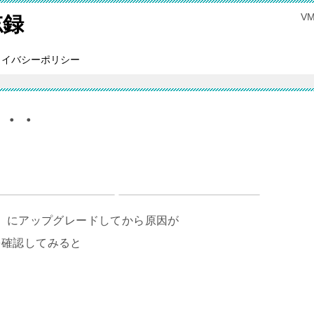
V
忘録
ライバシーポリシー
い・・・
0 （etch）にアップグレードしてから原因が
を確認してみると