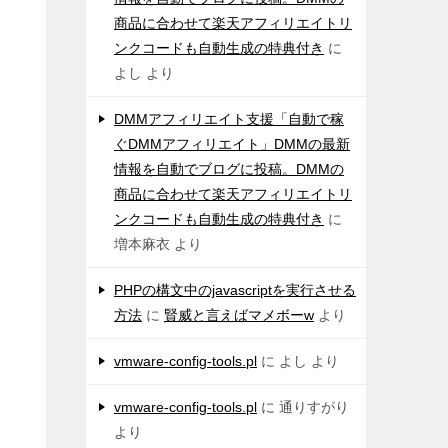
商品に合わせて楽天アフィリエイトリ
ンクコードも自動生成の特典付き
に
よし
より
DMMアフィリエイト支援「自動で稼
ぐDMMアフィリエイト」DMMの最新
情報を自動でブログに投稿。DMMの
商品に合わせて楽天アフィリエイトリ
ンクコードも自動生成の特典付き
に
増本麻衣
より
PHPの構文中のjavascriptを実行させる
方法
に
賢威と言えばマメボーw
より
vmware-config-tools.pl
に
よし
より
vmware-config-tools.pl
に
通りすがり
より