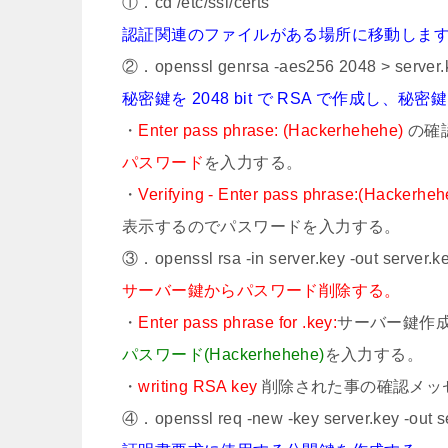
①．cd /etc/ssl/certs
認証関連のファイルがある場所に移動しま
②．openssl genrsa -aes256 2048 > server.
秘密鍵を 2048 bit で RSA で作成し、秘
・
Enter pass phrase: (Hackerhehehe)
の確
パスワード
を入力する。
・
Verifying - Enter pass phrase:(Hackerhe
表示するのでパスワードを入力する。
③．openssl rsa -in server.key -out server.k
サーバー鍵からパスワード削除する。
・
Enter pass phrase for .key:
サーバー鍵作
パスワード(Hackerhehehe)
を入力する。
・
writing RSA key
削除された事の確認メッ
④．openssl req -new -key server.key -out se