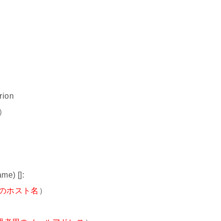
rion
）
me) []:
のホスト名
）