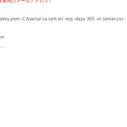
理者用のメールアドレス
）
.pem -CAserial ca-cert.srl -req -days 365 -in server.csr -
em
る。