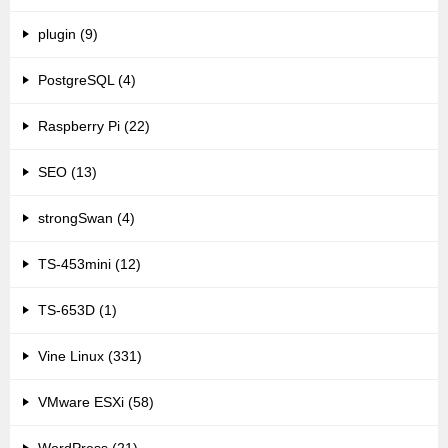
plugin (9)
PostgreSQL (4)
Raspberry Pi (22)
SEO (13)
strongSwan (4)
TS-453mini (12)
TS-653D (1)
Vine Linux (331)
VMware ESXi (58)