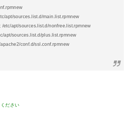
conf.rpmnew
etc/apt/sources.list.d/main.list.rpmnew
は /etc/apt/sources.list.d/nonfree.list.rpmnew
etc/apt/sources.list.d/plus.list.rpmnew
c/apache2/conf.d/ssl.conf.rpmnew
てください