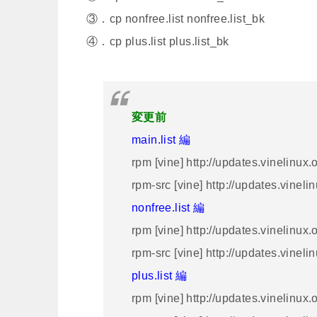
③．cp nonfree.list nonfree.list_bk
④．cp plus.list plus.list_bk
変更前
main.list 編
rpm [vine] http://updates.vinelinu
rpm-src [vine] http://updates.vine
nonfree.list 編
rpm [vine] http://updates.vinelinux
rpm-src [vine] http://updates.vinel
plus.list 編
rpm [vine] http://updates.vinelinux