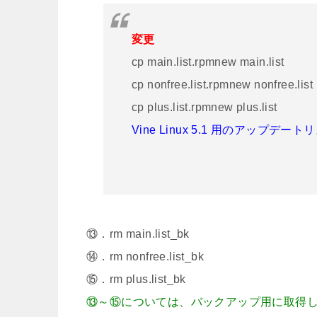
変更
cp main.list.rpmnew main.list
cp nonfree.list.rpmnew nonfree.list
cp plus.list.rpmnew plus.list
Vine Linux 5.1 用のアップデ
⑬．rm main.list_bk
⑭．rm nonfree.list_bk
⑮．rm plus.list_bk
⑬～⑮については、バックアップ用に取得