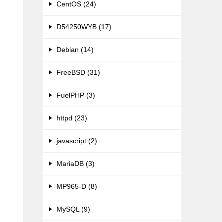
CentOS (24)
D54250WYB (17)
Debian (14)
FreeBSD (31)
FuelPHP (3)
httpd (23)
javascript (2)
MariaDB (3)
MP965-D (8)
MySQL (9)