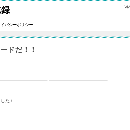
V
忘録
ライバシーポリシー
プグレードだ！！
した♪