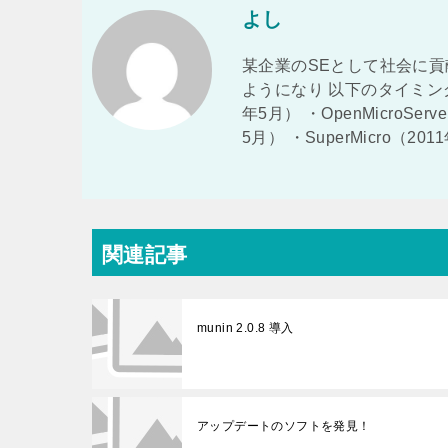
よし
某企業のSEとして社会に貢
ようになり 以下のタイミング
年5月） ・OpenMicroSer
5月） ・SuperMicro（2
関連記事
munin 2.0.8 導入
アップデートのソフトを発見！