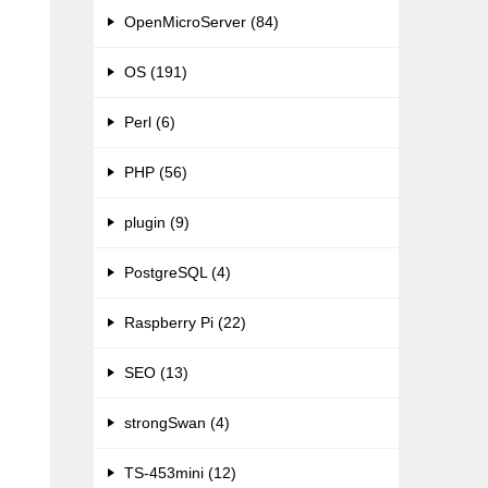
OpenMicroServer (84)
OS (191)
Perl (6)
PHP (56)
plugin (9)
PostgreSQL (4)
Raspberry Pi (22)
SEO (13)
strongSwan (4)
TS-453mini (12)