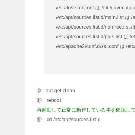
/etc/dovecot.conf は /etc/dovecot.
/etc/apt/sources.list.d/main.list は /
/etc/apt/sources.list.d/nonfree.list 
/etc/apt/sources.list.d/plus.list は /
/etc/apache2/conf.d/ssl.conf は /et
➉．apt-get clean
⑪．reboot
再起動して正常に動作している事を確認し
⑫．cd /etc/apt/sources.list.d