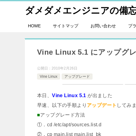
ダメダメエンジニアの備
HOME
サイトマップ
お問い合わせ
プ
Vine Linux 5.1 にアッ
公開日：
2010年2月26日
Vine Linux
アップグレード
本日、
Vine Linux 5.1
が出ました
早速、以下の手順より
アップデート
してみま
■
アップグレード方法
①．cd /etc/apt/sources.list.d
②．cp main.list main.list_bk