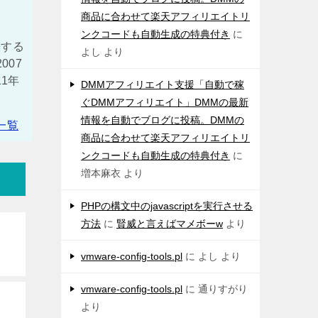
商品に合わせて楽天アフィリエイトリ
ンクコードも自動生成の特典付き
に
築する
よし
より
007
11年
DMMアフィリエイト支援「自動で稼
）
ぐDMMアフィリエイト」DMMの最新
情報を自動でブログに投稿。DMMの
一覧
商品に合わせて楽天アフィリエイトリ
ンクコードも自動生成の特典付き
に
増本麻衣
より
PHPの構文中のjavascriptを実行させる
方法
に
賢威と言えばマメボーw
より
vmware-config-tools.pl
に
よし
より
vmware-config-tools.pl
に
通りすがり
より