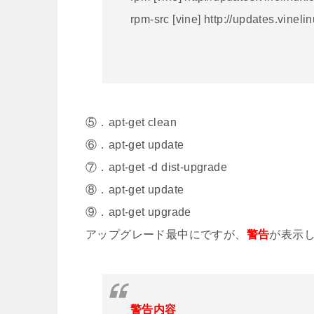
rpm-src [vine] http://updates.vinel
⑤．apt-get clean
⑥．apt-get update
⑦．apt-get -d dist-upgrade
⑧．apt-get update
⑨．apt-get upgrade
アップグレード最中にですが、
警告
が表示
警告内容