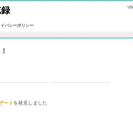
V
忘録
ライバシーポリシー
見！
デート
を発見しました