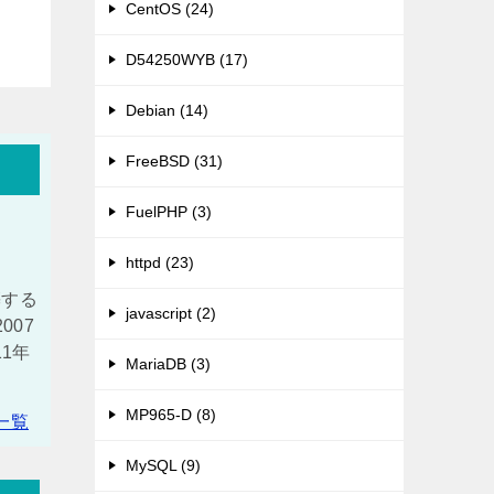
CentOS (24)
D54250WYB (17)
Debian (14)
FreeBSD (31)
FuelPHP (3)
httpd (23)
築する
javascript (2)
007
11年
MariaDB (3)
）
MP965-D (8)
一覧
MySQL (9)