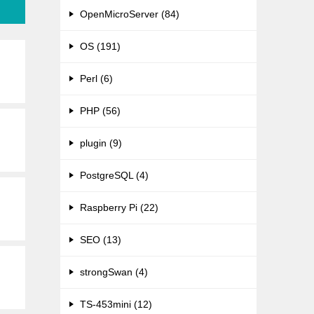
OpenMicroServer (84)
OS (191)
Perl (6)
PHP (56)
plugin (9)
PostgreSQL (4)
Raspberry Pi (22)
SEO (13)
strongSwan (4)
TS-453mini (12)