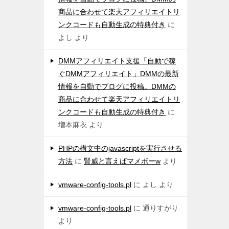
商品に合わせて楽天アフィリエイトリ
ンクコードも自動生成の特典付き
に
よし
より
DMMアフィリエイト支援「自動で稼
ぐDMMアフィリエイト」DMMの最新
情報を自動でブログに投稿。DMMの
商品に合わせて楽天アフィリエイトリ
ンクコードも自動生成の特典付き
に
増本麻衣
より
PHPの構文中のjavascriptを実行させる
方法
に
賢威と言えばマメボーw
より
vmware-config-tools.pl
に
よし
より
vmware-config-tools.pl
に
通りすがり
より