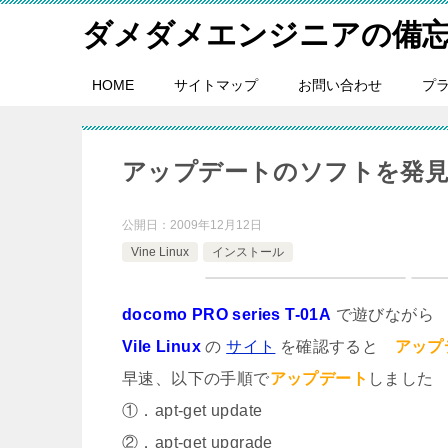
ダメダメエンジニアの備
HOME
サイトマップ
お問い合わせ
プ
アップデートのソフトを発
公開日：
2009年12月12日
Vine Linux
インストール
docomo PRO series T-01A
で遊びながら
Vile Linux
の
サイト
を確認すると
アップ
早速、以下の手順で
アップデート
しました
①．apt-get update
②．apt-get upgrade