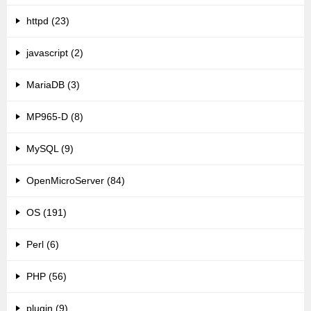
httpd (23)
javascript (2)
MariaDB (3)
MP965-D (8)
MySQL (9)
OpenMicroServer (84)
OS (191)
Perl (6)
PHP (56)
plugin (9)