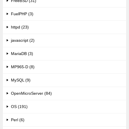
FreeBSD (31)
FuelPHP (3)
httpd (23)
javascript (2)
MariaDB (3)
MP965-D (8)
MySQL (9)
OpenMicroServer (84)
OS (191)
Perl (6)