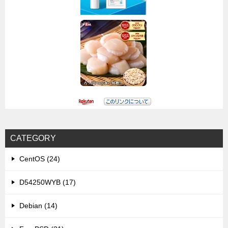
CATEGORY
CentOS (24)
D54250WYB (17)
Debian (14)