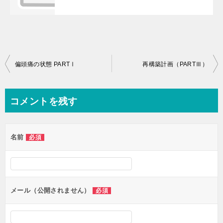
投
偏頭痛の状態 PARTⅠ
再構築計画（PARTⅢ）
稿
ナ
コメントを残す
ビ
ゲ
名前
必須
ー
シ
ョ
ン
メール（公開されません）
必須