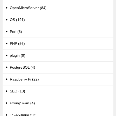
OpenMicroServer (84)
OS (191)
Perl (6)
PHP (56)
plugin (9)
PostgreSQL (4)
Raspberry Pi (22)
SEO (13)
strongSwan (4)
TS-453mini (12)