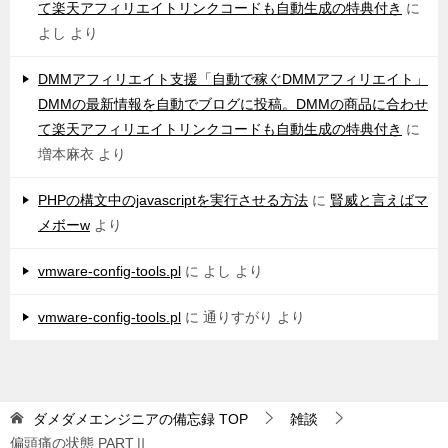
て楽天アフィリエイトリンクコードも自動生成の特典付き
に
よし
より
DMMアフィリエイト支援「自動で稼ぐDMMアフィリエイト」
DMMの最新情報を自動でブログに投稿。DMMの商品に合わせ
て楽天アフィリエイトリンクコードも自動生成の特典付き
に
増本麻衣
より
PHPの構文中のjavascriptを実行させる方法
に
賢威と言えばマ
メボーw
より
vmware-config-tools.pl
に
よし
より
vmware-config-tools.pl
に
通りすがり
より
ダメダメエンジニアの備忘録
TOP
雑談
偏頭痛の状態 PARTⅡ