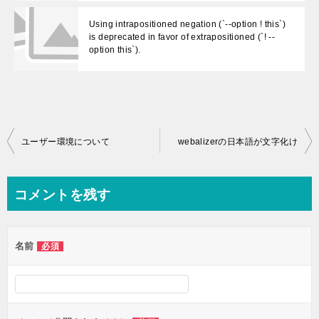
Using intrapositioned negation (`--option ! this`)
is deprecated in favor of extrapositioned (`! --
option this`).
投
ユーザー環境について
webalizerの日本語が文字化け
稿
ナ
コメントを残す
ビ
ゲ
名前
必須
ー
シ
ョ