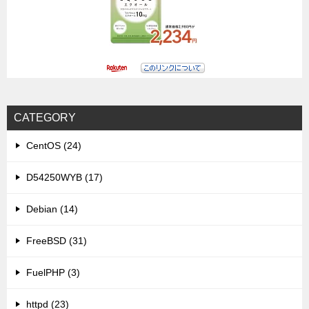
CATEGORY
CentOS (24)
D54250WYB (17)
Debian (14)
FreeBSD (31)
FuelPHP (3)
httpd (23)