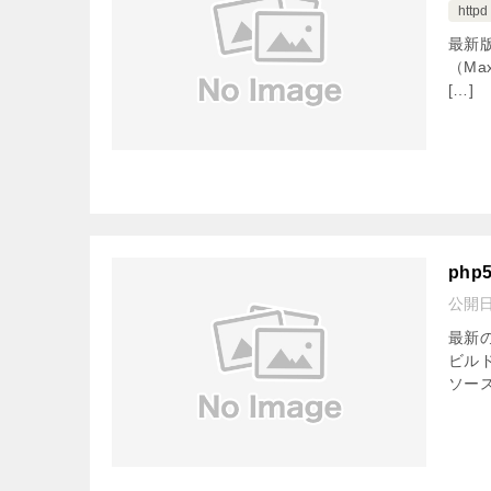
httpd
最新版
（Max
[…]
php
公開
最新の
ビルド
ソース