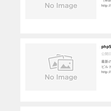
（Ma
http:/
php
公開
最新の
ビル
http:/