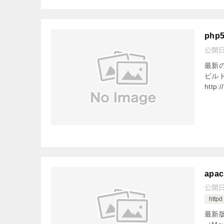
php
公開
最新の
ビル
http:/
apac
公開
httpd
最新版