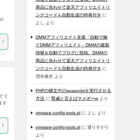
商品に合わせて楽天アフィリエイトリ
ンクコードも自動生成の特典付き
に
Vi
よし
より
DMMアフィリエイト支援「自動で稼
ぐDMMアフィリエイト」DMMの最新
情報を自動でブログに投稿。DMMの
商品に合わせて楽天アフィリエイトリ
ンクコードも自動生成の特典付き
に
増本麻衣
より
PHPの構文中のjavascriptを実行させる
ねてリ
方法
に
賢威と言えばマメボーw
より
します
vmware-config-tools.pl
に
よし
より
vmware-config-tools.pl
に
通りすがり
より