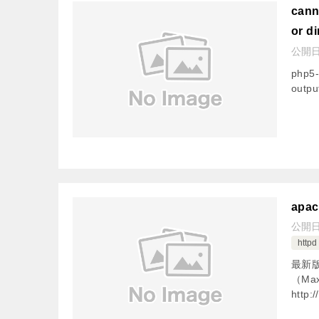
cann
or di
公開
php
outpu
apac
公開
httpd
最新版
（Ma
http:/