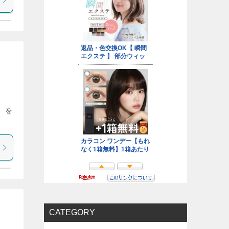
s）を
CATEGORY