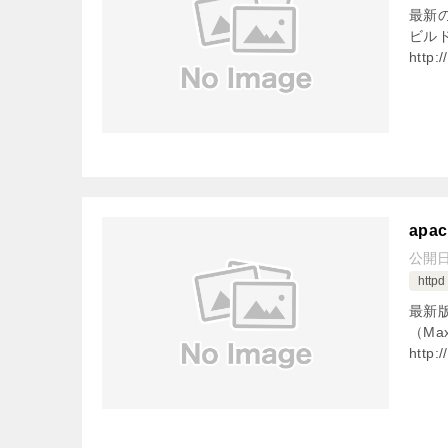
最新の
ビル
http:/
apac
公開
httpd
最新版
（Ma
http:/