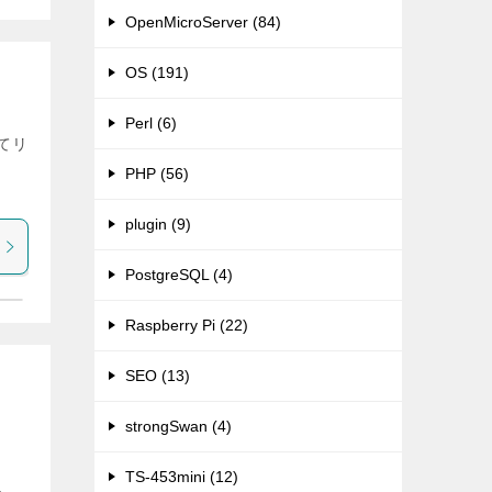
OpenMicroServer (84)
OS (191)
Perl (6)
ねてリ
PHP (56)
plugin (9)
PostgreSQL (4)
Raspberry Pi (22)
SEO (13)
strongSwan (4)
TS-453mini (12)