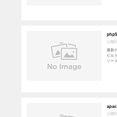
php
公開
最新の
ビルド
ソース
apac
公開