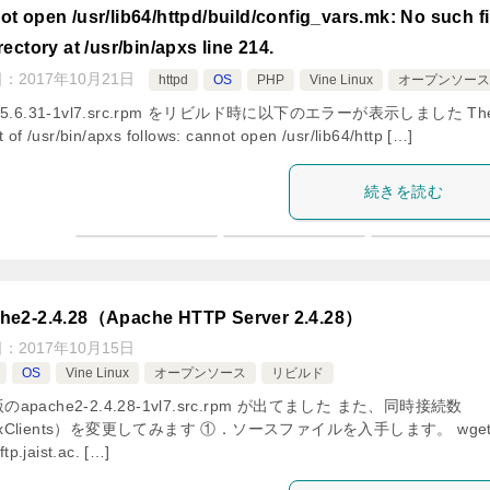
ot open /usr/lib64/httpd/build/config_vars.mk: No such fi
rectory at /usr/bin/apxs line 214.
日：
2017年10月21日
httpd
OS
PHP
Vine Linux
オープンソー
5-5.6.31-1vl7.src.rpm をリビルド時に以下のエラーが表示しました Th
t of /usr/bin/apxs follows: cannot open /usr/lib64/http […]
続きを読む
he2-2.4.28（Apache HTTP Server 2.4.28）
日：
2017年10月15日
OS
Vine Linux
オープンソース
リビルド
のapache2-2.4.28-1vl7.src.rpm が出てました また、同時接続数
xClients）を変更してみます ①．ソースファイルを入手します。 wge
/ftp.jaist.ac. […]