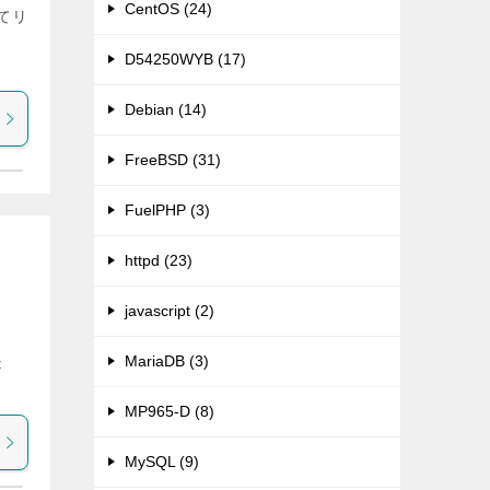
CentOS (24)
ねてリ
D54250WYB (17)
Debian (14)
FreeBSD (31)
FuelPHP (3)
httpd (23)
javascript (2)
MariaDB (3)
t
MP965-D (8)
MySQL (9)