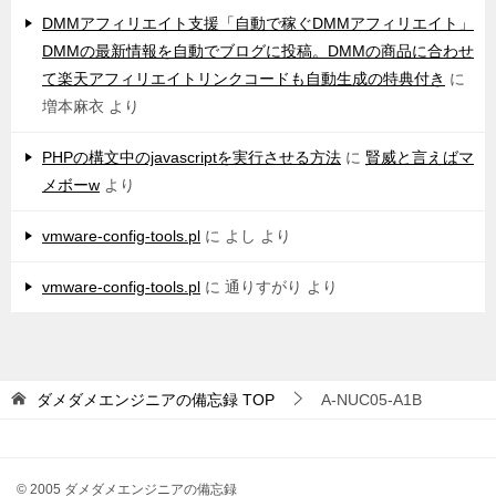
DMMアフィリエイト支援「自動で稼ぐDMMアフィリエイト」
DMMの最新情報を自動でブログに投稿。DMMの商品に合わせ
て楽天アフィリエイトリンクコードも自動生成の特典付き
に
増本麻衣
より
PHPの構文中のjavascriptを実行させる方法
に
賢威と言えばマ
メボーw
より
vmware-config-tools.pl
に
よし
より
vmware-config-tools.pl
に
通りすがり
より
ダメダメエンジニアの備忘録
TOP
A-NUC05-A1B
© 2005 ダメダメエンジニアの備忘録