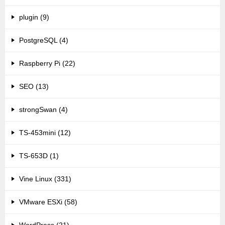
plugin (9)
PostgreSQL (4)
Raspberry Pi (22)
SEO (13)
strongSwan (4)
TS-453mini (12)
TS-653D (1)
Vine Linux (331)
VMware ESXi (58)