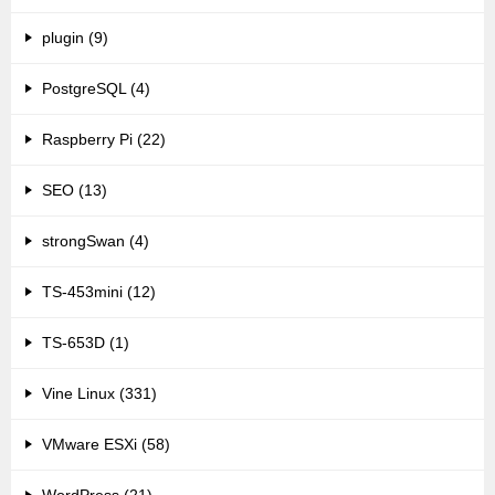
plugin (9)
PostgreSQL (4)
Raspberry Pi (22)
SEO (13)
strongSwan (4)
TS-453mini (12)
TS-653D (1)
Vine Linux (331)
VMware ESXi (58)