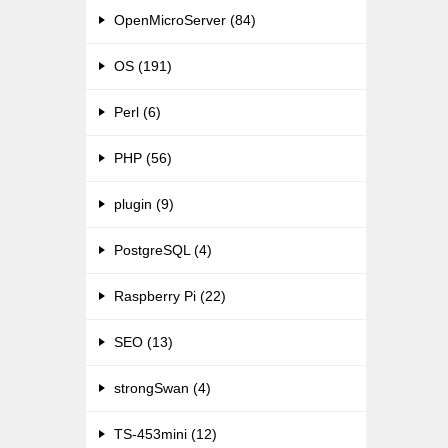
OpenMicroServer (84)
OS (191)
Perl (6)
PHP (56)
plugin (9)
PostgreSQL (4)
Raspberry Pi (22)
SEO (13)
strongSwan (4)
TS-453mini (12)