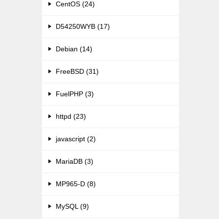
CentOS (24)
D54250WYB (17)
Debian (14)
FreeBSD (31)
FuelPHP (3)
httpd (23)
javascript (2)
MariaDB (3)
MP965-D (8)
MySQL (9)