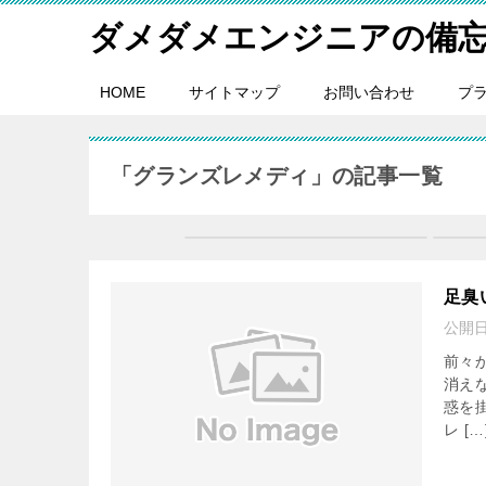
ダメダメエンジニアの備
HOME
サイトマップ
お問い合わせ
プ
「グランズレメディ」の記事一覧
足臭
公開
前々
消え
惑を
レ […