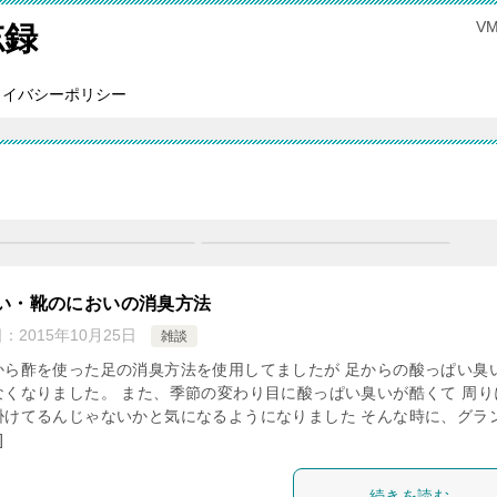
V
忘録
ライバシーポリシー
い・靴のにおいの消臭方法
日：
2015年10月25日
雑談
から酢を使った足の消臭方法を使用してましたが 足からの酸っぱい臭
なくなりました。 また、季節の変わり目に酸っぱい臭いが酷くて 周り
掛けてるんじゃないかと気になるようになりました そんな時に、グラ
]
続きを読む