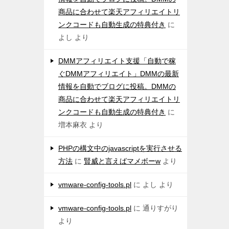
商品に合わせて楽天アフィリエイトリ
ンクコードも自動生成の特典付き
に
よし
より
DMMアフィリエイト支援「自動で稼
ぐDMMアフィリエイト」DMMの最新
情報を自動でブログに投稿。DMMの
商品に合わせて楽天アフィリエイトリ
ンクコードも自動生成の特典付き
に
増本麻衣
より
PHPの構文中のjavascriptを実行させる
方法
に
賢威と言えばマメボーw
より
vmware-config-tools.pl
に
よし
より
vmware-config-tools.pl
に
通りすがり
より