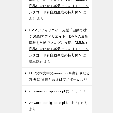
商品に合わせて楽天アフィリエイトリ
ンクコードも自動生成の特典付き
に
よし
より
DMMアフィリエイト支援「自動で稼
ぐDMMアフィリエイト」DMMの最新
情報を自動でブログに投稿。DMMの
商品に合わせて楽天アフィリエイトリ
ンクコードも自動生成の特典付き
に
増本麻衣
より
PHPの構文中のjavascriptを実行させる
方法
に
賢威と言えばマメボーw
より
vmware-config-tools.pl
に
よし
より
vmware-config-tools.pl
に
通りすがり
より