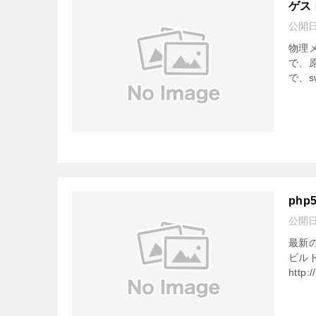
ゲスト
公開
物理
で、原
で、s
php
公開
最新の
ビル
http:/