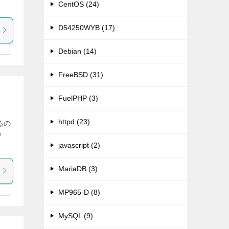
CentOS (24)
D54250WYB (17)
Debian (14)
FreeBSD (31)
FuelPHP (3)
httpd (23)
るの
の
javascript (2)
MariaDB (3)
MP965-D (8)
MySQL (9)