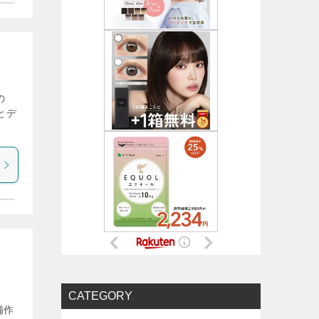
の
とデ
CATEGORY
備作