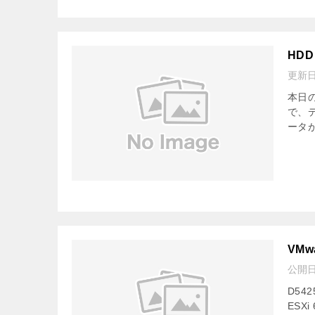
HDD
更新
本日の
で、デ
ータが
VMw
公開
D54
ESX