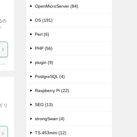
OpenMicroServer (84)
OS (191)
るの
の
Perl (6)
PHP (56)
plugin (9)
PostgreSQL (4)
Raspberry Pi (22)
SEO (13)
ねてリ
strongSwan (4)
TS-453mini (12)