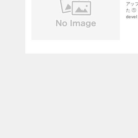
アッ
た ①．
devel