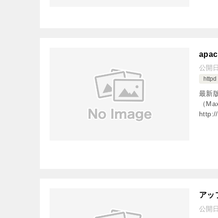
apac
公開
httpd
最新版
（Ma
http:/
アッ
公開