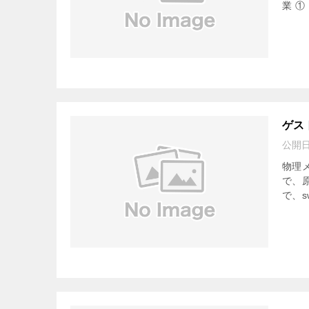
業 ①
ゲスト
公開
物理
で、原
で、s