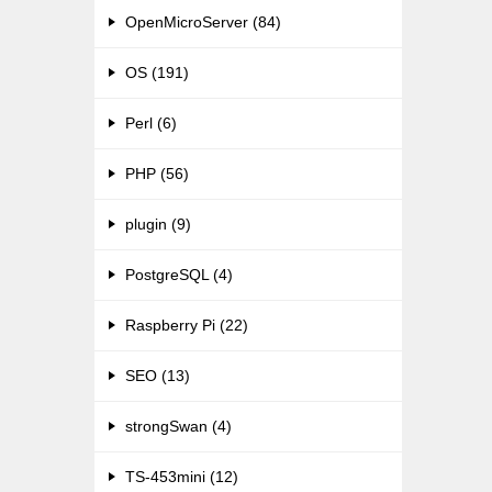
OpenMicroServer (84)
OS (191)
Perl (6)
PHP (56)
plugin (9)
PostgreSQL (4)
Raspberry Pi (22)
SEO (13)
strongSwan (4)
TS-453mini (12)