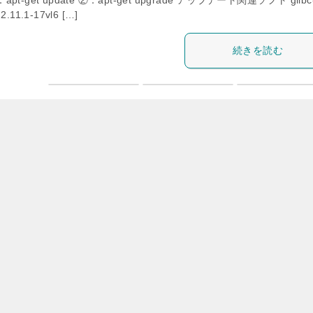
apt-get update ②．apt-get upgrade アップデート関連ソフト glibc
 2.11.1-17vl6 […]
続きを読む