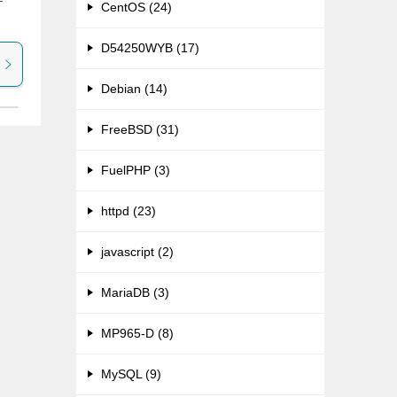
-
CentOS (24)
D54250WYB (17)
Debian (14)
FreeBSD (31)
FuelPHP (3)
httpd (23)
javascript (2)
MariaDB (3)
MP965-D (8)
MySQL (9)