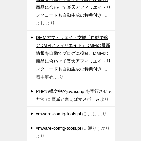
商品に合わせて楽天アフィリエイトリ
ンクコードも自動生成の特典付き
に
よし
より
DMMアフィリエイト支援「自動で稼
ぐDMMアフィリエイト」DMMの最新
情報を自動でブログに投稿。DMMの
商品に合わせて楽天アフィリエイトリ
ンクコードも自動生成の特典付き
に
増本麻衣
より
PHPの構文中のjavascriptを実行させる
方法
に
賢威と言えばマメボーw
より
vmware-config-tools.pl
に
よし
より
vmware-config-tools.pl
に
通りすがり
より