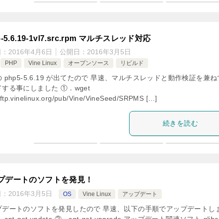
5-5.6.19-1vl7.src.rpm マルチスレッド対応
日：
2016年4月6日
公開日：
2016年3月5日
PHP
Vine Linux
オープンソース
リビルド
 php5-5.6.19 が出てたので 早速、マルチスレッドと動作検証を兼
する事にしました ①．wget
//ftp.vinelinux.org/pub/Vine/VineSeed/SRPMS […]
続きを読む
プデートのソフトを発見！
日：
2016年3月5日
OS
Vine Linux
アップデート
プデートのソフトを発見したので 早速、以下の手順でアップデートし