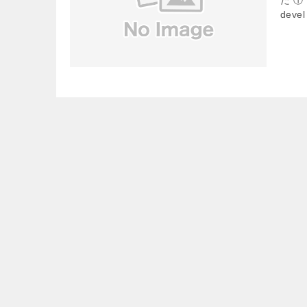
た ①．
devel