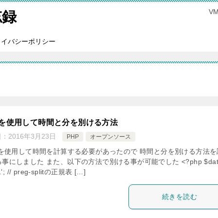
V
忘録
ライバシーポリシー
Pを使用して時間と分を別ける方法
日：
2016年3月23日
PHP
オープンソース
P を使用して時間を計算する必要があったので 時間と分を別ける方法を
事にしました また、以下の方法で別ける事が可能でした <?php $date
1'; // preg-splitの正規表 […]
続きを読む