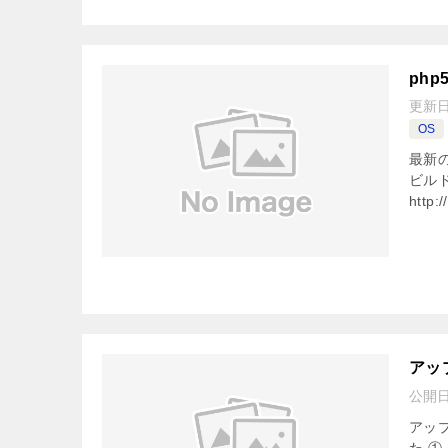
php
更新
OS
最新の
ビルド
http:
アッ
公開
アッ