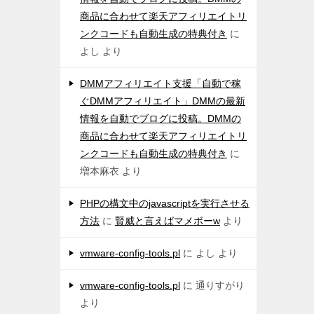
商品に合わせて楽天アフィリエイトリ
ンクコードも自動生成の特典付き
に
よし
より
DMMアフィリエイト支援「自動で稼
ぐDMMアフィリエイト」DMMの最新
情報を自動でブログに投稿。DMMの
商品に合わせて楽天アフィリエイトリ
ンクコードも自動生成の特典付き
に
増本麻衣
より
PHPの構文中のjavascriptを実行させる
方法
に
賢威と言えばマメボーw
より
vmware-config-tools.pl
に
よし
より
vmware-config-tools.pl
に
通りすがり
より