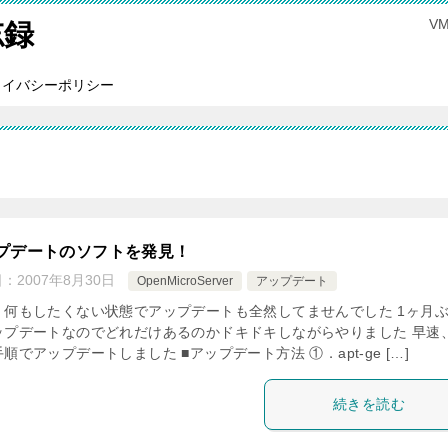
V
忘録
ライバシーポリシー
プデートのソフトを発見！
日：
2007年8月30日
OpenMicroServer
アップデート
、何もしたくない状態でアップデートも全然してませんでした 1ヶ月
ップデートなのでどれだけあるのかドキドキしながらやりました 早速
順でアップデートしました ■アップデート方法 ①．apt-ge […]
続きを読む