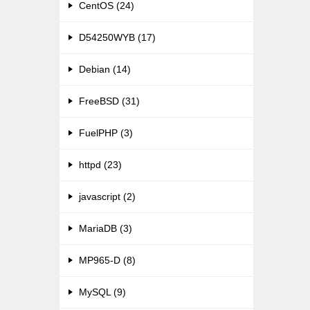
CentOS (24)
D54250WYB (17)
Debian (14)
FreeBSD (31)
FuelPHP (3)
httpd (23)
javascript (2)
MariaDB (3)
MP965-D (8)
MySQL (9)