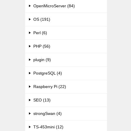
OpenMicroServer (84)
OS (191)
Perl (6)
PHP (56)
plugin (9)
PostgreSQL (4)
Raspberry Pi (22)
SEO (13)
strongSwan (4)
TS-453mini (12)