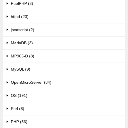
FuelPHP (3)
httpd (23)
javascript (2)
MariaDB (3)
MP965-D (8)
MySQL (9)
OpenMicroServer (84)
OS (191)
Perl (6)
PHP (56)