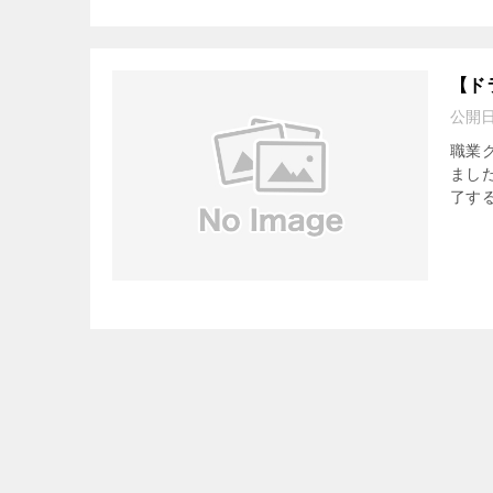
【ド
公開
職業
まし
了す