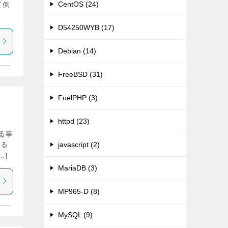
CentOS (24)
て倒
D54250WYB (17)
Debian (14)
FreeBSD (31)
FuelPHP (3)
httpd (23)
る事
する
javascript (2)
…]
MariaDB (3)
MP965-D (8)
MySQL (9)