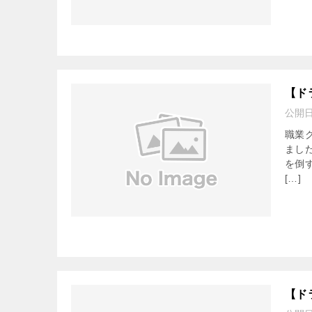
【ド
公開
職業
まし
を倒
[…]
【ド