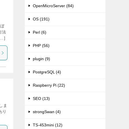
OpenMicroServer (84)
OS (191)
 ぼ
方法
Perl (6)
…]
PHP (56)
plugin (9)
PostgreSQL (4)
Raspberry Pi (22)
SEO (13)
しま
あり
strongSwan (4)
TS-453mini (12)