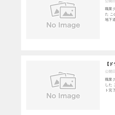
公開
職業
た 
地下道
【ド
公開
職業
した
ト完