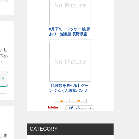
まし
下の
]
CATEGORY
しま