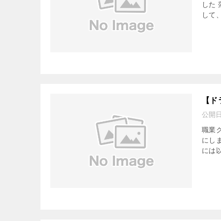
した 
して、
【ド
公開
職業
にし
には以