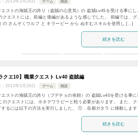
日：
2013年3月26日
ゲーム
雑談
クエストの海賊王の誇り（盗賊の心意気）の 盗賊Lv45を受ける事にし
このクエストには、前編と後編があるような感じでした。 前編では、グ
 の さんぞくウルフ と キラービー から ぬすむスキルを使用し […]
続きを読む
ラクエ10】職業クエスト Lv40 盗賊編
日：
2013年3月26日
ゲーム
雑談
クエストの海賊王の誇り（ブデチョの依頼）の 盗賊Lv40を受ける事に
 このクエストには、ホタテワラビーと戦う必要があります。 また、ク
了するには以下の方法を実行しました。 ①．岳都ガタラ に移動します [
続きを読む