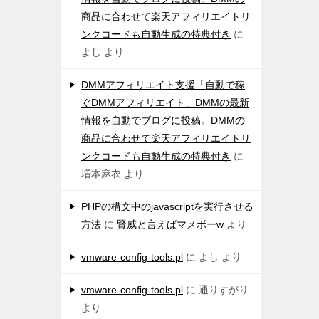
商品に合わせて楽天アフィリエイトリ
ンクコードも自動生成の特典付き
に
よし
より
DMMアフィリエイト支援「自動で稼
ぐDMMアフィリエイト」DMMの最新
情報を自動でブログに投稿。DMMの
商品に合わせて楽天アフィリエイトリ
ンクコードも自動生成の特典付き
に
増本麻衣
より
PHPの構文中のjavascriptを実行させる
方法
に
賢威と言えばマメボーw
より
vmware-config-tools.pl
に
よし
より
vmware-config-tools.pl
に
通りすがり
より