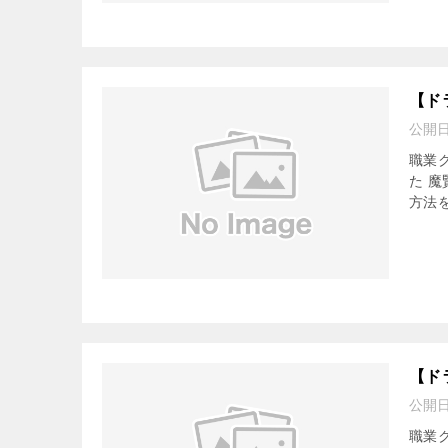
【ド
公開
職業
た 
方法を
【ド
公開
職業